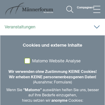
Compagnero
Veranstaltungen
23.05.2023, 00.00 Uhr
-
06.06.2023, 00.00 Uhr
|
Cookies und externe Inhalte
Familienzentrum Schwarzenbek
Vater und Paar sein!
Matomo Website Analyse
Was wir für eine gute Partnerschaft brauchen -
Ein 3-teiliger digitaler Kurs für Väter
Wir verwenden ohne Zustimmung KEINE Cookies!
Wir erheben KEINE personenenbezogenen Daten!
(Ausnahme: Formulare)
in den Kalender
teilen
drucken
"Matomo"
Wenn Sie
auswählen helfen Sie uns, besser
auf Ihre Bedarfe einzugehen,
Der Familie geht es gut, wenn es den Eltern gut
anonyme
hierzu setzen wir
Cookies:
geht. Doch je stärker Paare aufeinander