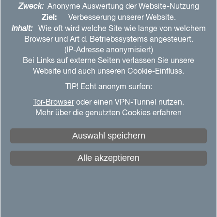
angewiesen sind, desto größer werden die
Zweck:
Anonyme Auswertung der Website-Nutzung
Ziel:
Verbesserung unserer Website.
Konfliktfelder. Wenn wir es aber schaffen,
Inhalt:
Wie oft wird welche Site wie lange von welchem
konstruktiv mit einem Konflikt umzugehen, spiegelt
Browser und Art d. Betriebssystems angesteuert.
sich das auch im Sozialverhalten der Kinder wider.
(IP-Adresse anonymisiert)
Konstruktiv ist ein Streit, wenn beide Seiten um
Bei Links auf externe Seiten verlassen Sie unsere
eine Lösung ringen und das Gefühl haben, gesehen
Website und auch unseren Cookie-Einfluss.
und respektiert zu werden. Nicht konstruktiv wird
TIP! Echt anonym surfen:
es, wenn die übliche Paardynamik überwiegt und
Tor-Browser
oder einen VPN-Tunnel nutzen.
alte Prägungen oder Wunden – oft unbewusst – ins
Mehr über die genutzten Cookies erfahren
Spiel kommen. Es geht dann immer wieder ums
Recht haben und um die Schuld. Wir verletzen uns
Auswahl speichern
gegenseitig, und unbemerkt holt einen die
Vergangenheit ein.
Alle akzeptieren
Partnerschaft ändert sich mit Kindern
Die Partnerschaft verändert sich deutlich mit
Kindern im Bunde und sie muss anders gepflegt
und belebt werden. Das Problem sind dabei nicht