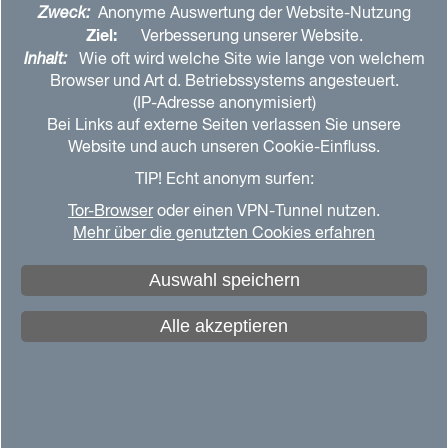
Zweck:
Anonyme Auswertung der Website-Nutzung
Ziel:
Verbesserung unserer Website.
Inhalt:
Wie oft wird welche Site wie lange von welchem
Browser und Art d. Betriebssystems angesteuert.
(IP-Adresse anonymisiert)
Herzlich willkommen
Bei Links auf externe Seiten verlassen Sie unsere
Website und auch unseren Cookie-Einfluss.
TIP! Echt anonym surfen:
Tor-Browser
oder einen VPN-Tunnel nutzen.
Männer und Männerbilder sind im Wandel.
Mehr über die genutzten Cookies erfahren
Daran wirken wir mit. Wir unterstützen Männer
Auswahl speichern
in ihrem Leben und Glauben und fördern
Gemeinschaft von Männern. Vor allem in
Alle akzeptieren
unseren zwei Themenschwerpunkten
„Männergesundheit“ und „Spiritualität“.
Zahlreiche Veranstaltungen und
Netzwerkangebote finden sich auf dieser
Webseite. Darüber hinaus stehen wir als